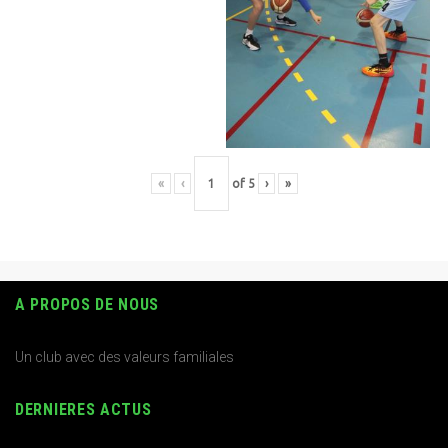
«
‹
of
5
›
»
A PROPOS DE NOUS
Un club avec des valeurs familiales
DERNIERES ACTUS