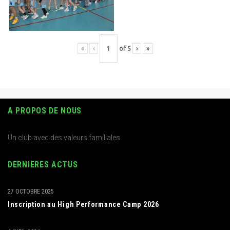
«
‹
of
5
›
»
A PROPOS DE NOUS
Un club avec des valeurs familiales
DERNIERES ACTUS
27 OCTOBRE 2025
Inscription au High Performance Camp 2026