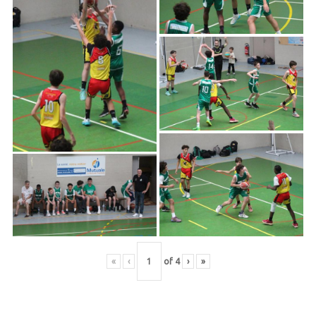
«
‹
of
4
›
»