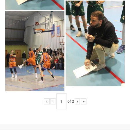
«
‹
of
2
›
»