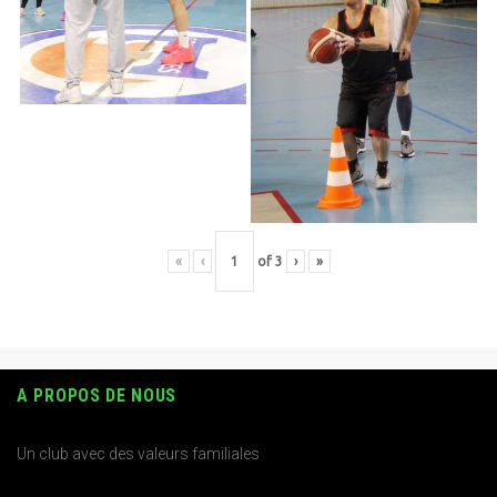
«
‹
of
3
›
»
A PROPOS DE NOUS
Un club avec des valeurs familiales