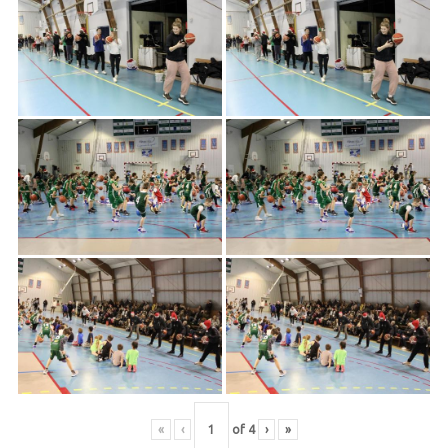
«
‹
of
4
›
»