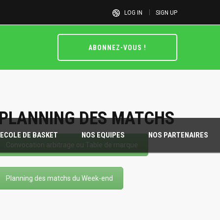
LOG IN
SIGN UP
ABONNEZ-VOUS !
PLANNING DES MATCHS
ECOLE DE BASKET
NOS EQUIPES
NOS PARTENAIRES
Convocation arbitrage ou Table de marque
Planning des matchs du Week-end