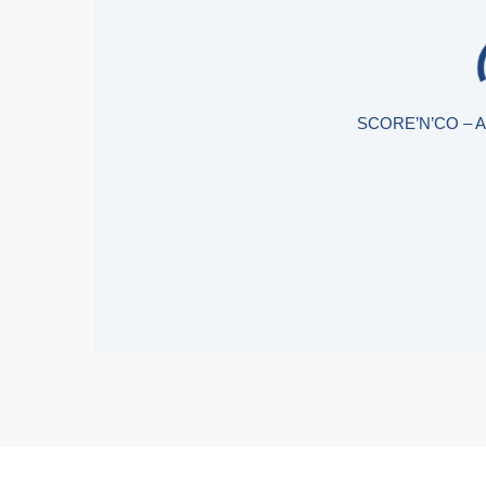
SCORE’N’CO – 