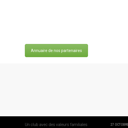
Annuaire de nos partenaires
A PROPOS DE NOUS
DERNIE
Un club avec des valeurs familiales
27 OCTOBRE