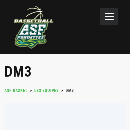
DM3
ASF BASKET
>
LES EQUIPES
>
DM3