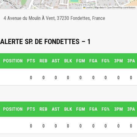
Leaflet
|
Map data ©
OpenStreetMap
contributors
4 Avenue du Moulin À Vent, 37230 Fondettes, France
ALERTE SP. DE FONDETTES – 1
POSITION
PTS
REB
AST
BLK
FGM
FGA
FG%
3PM
3PA
0
0
0
0
0
0
0
0
0
POSITION
PTS
REB
AST
BLK
FGM
FGA
FG%
3PM
3PA
0
0
0
0
0
0
0
0
0