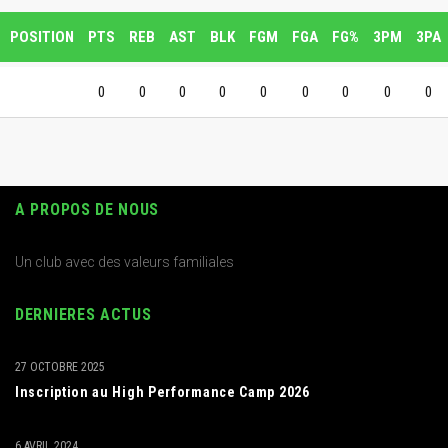
POSITION
PTS
REB
AST
BLK
FGM
FGA
FG%
3PM
3PA
0
0
0
0
0
0
0
0
0
A PROPOS DE NOUS
Un club avec des valeurs familiales
DERNIERES ACTUS
27 OCTOBRE 2025
Inscription au High Performance Camp 2026
6 AVRIL 2024