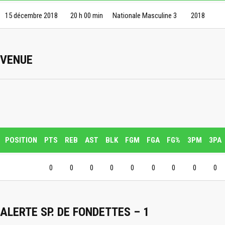
15 décembre 2018
20 h 00 min
Nationale Masculine 3
2018
VENUE
POSITION
PTS
REB
AST
BLK
FGM
FGA
FG%
3PM
3PA
0
0
0
0
0
0
0
0
0
ALERTE SP. DE FONDETTES – 1