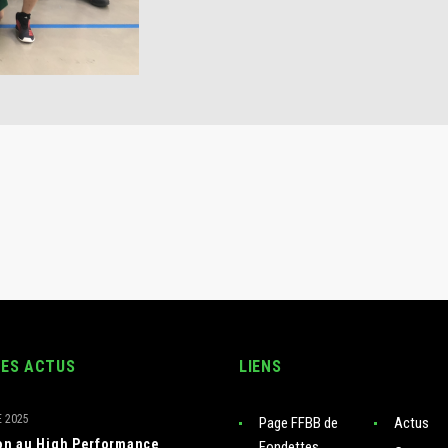
RES ACTUS
LIENS
 2025
Page FFBB de
Actus
ion au High Performance
Fondettes