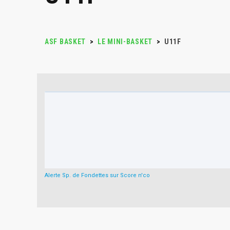
ASF BASKET
>
LE MINI-BASKET
>
U11F
Alerte Sp. de Fondettes sur Score n'co