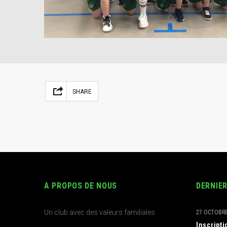
Facebook
Mastodon
Email
Partager
SHARE
A PROPOS DE NOUS
DERNIE
Un club avec des valeurs familiales
27 OCTOBRE
Inscript