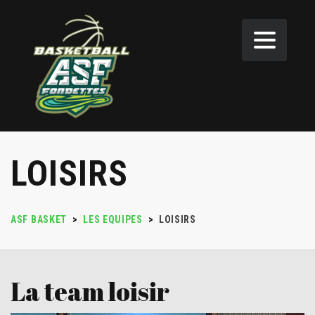
LOISIRS
ASF BASKET
>
LES EQUIPES
>
LOISIRS
La team loisir