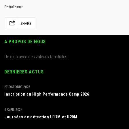
Entraîneur
Facebook
Mastodon
Email
Partager
SHARE
A PROPOS DE NOUS
Un club avec des valeurs familiales
DERNIERES ACTUS
27 OCTOBRE 2025
Inscription au High Performance Camp 2026
6 AVRIL 2024
Journées de détection U17M et U20M