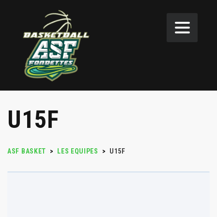
U15F
ASF BASKET
>
LES EQUIPES
>
U15F