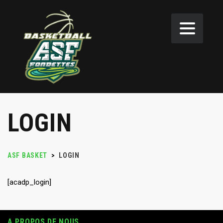
LOGIN
ASF BASKET
>
LOGIN
[acadp_login]
A PROPOS DE NOUS