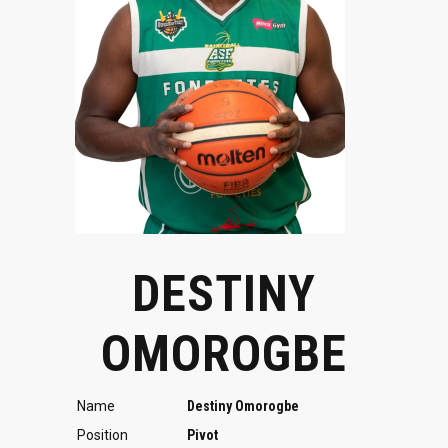
DESTINY
OMOROGBE
Name
Destiny Omorogbe
Position
Pivot