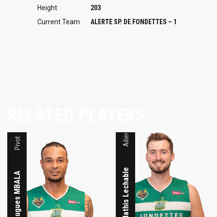
Height
203
Current Team
ALERTE SP. DE FONDETTES – 1
RELATED PLAYERS
Ailier fort
Pivot
Mathis Lechable
Hugues MBALA