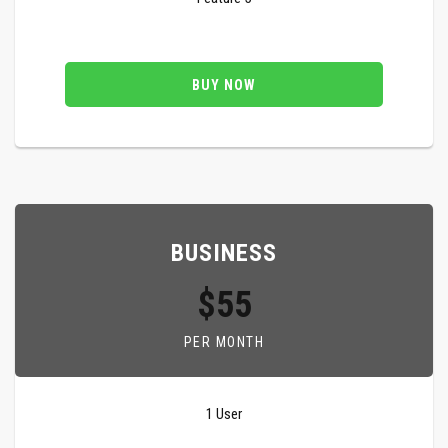
BUY NOW
BUSINESS
$55
PER MONTH
1 User