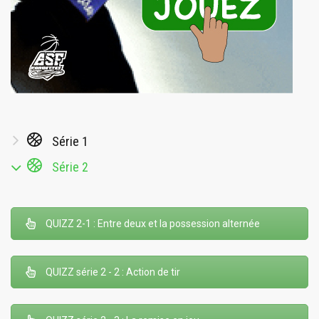
Série 1
Série 2
QUIZZ 2-1 : Entre deux et la possession alternée
QUIZZ série 2 - 2 : Action de tir