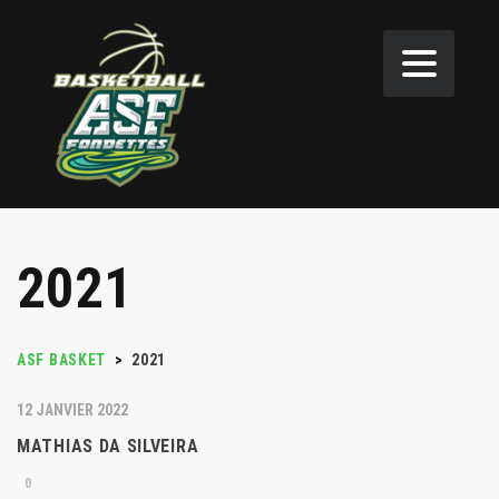
2021
ASF BASKET
>
2021
12 JANVIER 2022
MATHIAS DA SILVEIRA
0