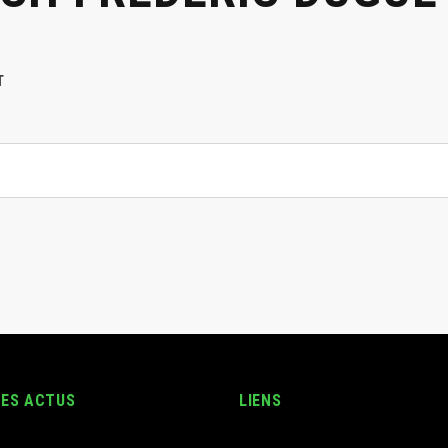
T
RES ACTUS
LIENS