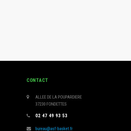
CONTACT
ALLEE DE LA POUPARDIERE
37230 FONDETTES
s
02 47 49 93 53
bureau@asf-basket.fr