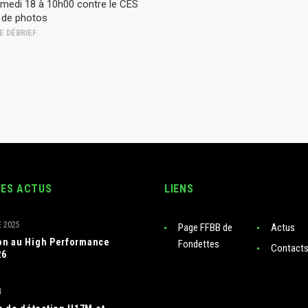
medi 18 à 10h00 contre le CES
 de photos
E DÉBRIEF
RES ACTUS
LIENS
 2025
Page FFBB de
Actus
ion au High Performance
Fondettes
Contact
26
4