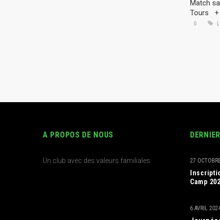
Match sa
Tours +
0
L
A PROPOS DE NOUS
DERNIE
Un club avec des valeurs familiales
27 OCTOBRE
Inscript
Camp 20
6 AVRIL 202