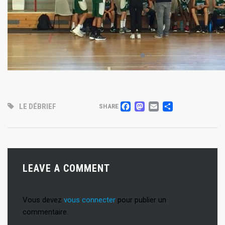
FACEBOOK
MASTODON
EMAIL
PARTAG
LE DÉBRIEF
SHARE
LEAVE A COMMENT
Vous devez
vous connecter
pour publier un
commentaire.