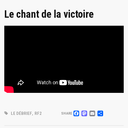
Le chant de la victoire
FACEBOOK
MASTODO
EMAIL
PARTA
LE DÉBRIEF
,
RF2
SHARE