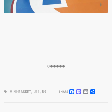
FACEBOOK
MASTOD
EMAIL
PAR
MINI-BASKET
,
U11
,
U9
SHARE