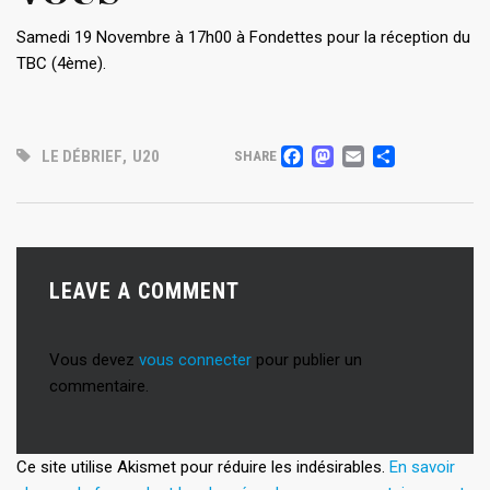
Samedi 19 Novembre à 17h00 à Fondettes pour la réception du
TBC (4ème).
FACEBOOK
MASTODO
EMAIL
PARTA
LE DÉBRIEF
,
U20
SHARE
LEAVE A COMMENT
Vous devez
vous connecter
pour publier un
commentaire.
Ce site utilise Akismet pour réduire les indésirables.
En savoir