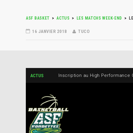
ASF BASKET
>
ACTUS
>
LES MATCHS WEEK-END
>
L
16 JANVIER 2018
TUCO