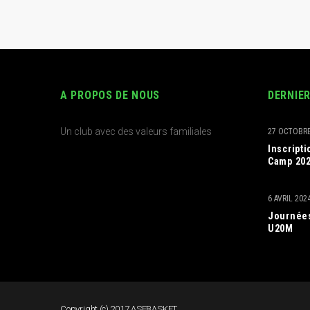
A PROPOS DE NOUS
DERNIE
Un club avec des valeurs familiales
27 OCTOBRE
Inscript
Camp 20
6 AVRIL 202
Journées
U20M
Copyright (c) 2017 ASFBASKET