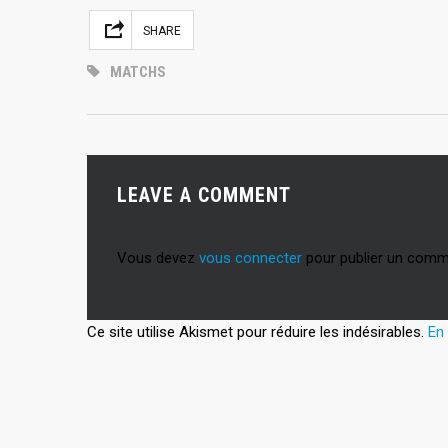
Facebook
Mastodon
Email
Partager
SHARE
MATCHS
LEAVE A COMMENT
Vous devez
vous connecter
pour publier un comm
Ce site utilise Akismet pour réduire les indésirables.
En