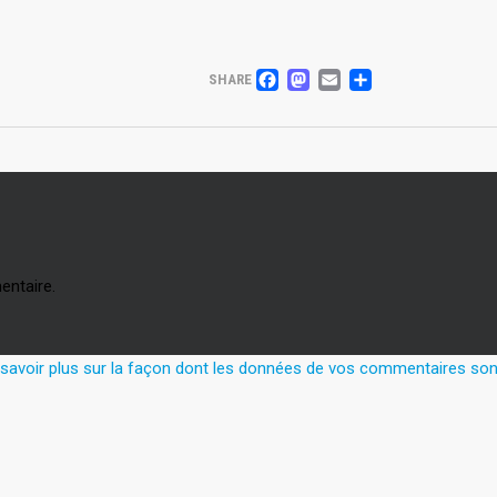
FACEBOOK
MASTODON
EMAIL
PARTAG
SHARE
entaire.
 savoir plus sur la façon dont les données de vos commentaires sont