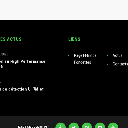
RES ACTUS
LIENS
 2025
Page FFBB de
Actus
ion au High Performance
Fondettes
Contact
26
4
 de détection U17M et
PARTAGEZ-NOUS :