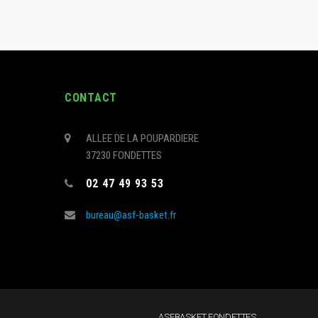
CONTACT
ALLEE DE LA POUPARDIERE
37230 FONDETTES
s
02 47 49 93 53
bureau@asf-basket.fr
ASFBASKET FONDETTES