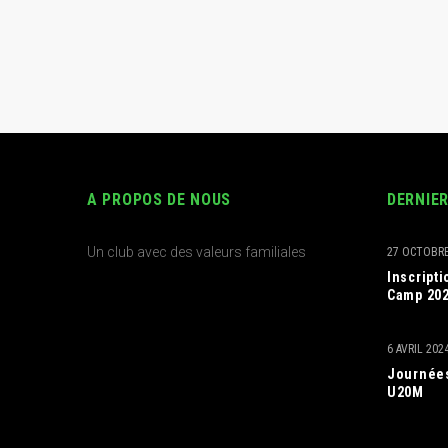
A PROPOS DE NOUS
DERNIE
Un club avec des valeurs familiales
27 OCTOBRE
Inscript
Camp 20
6 AVRIL 202
Journées
U20M