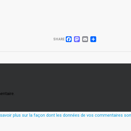
FACEBOOK
MASTODON
EMAIL
PARTAG
SHARE
entaire.
 savoir plus sur la façon dont les données de vos commentaires sont