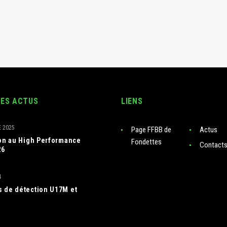
RES ACTUS
LIENS
 2025
Page FFBB de
Actus
ion au High Performance
Fondettes
Contact
26
4
 de détection U17M et