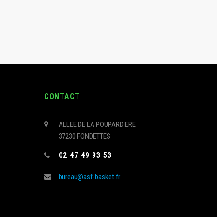
CONTACT
ALLEE DE LA POUPARDIERE
37230 FONDETTES
s
02 47 49 93 53
bureau@asf-basket.fr