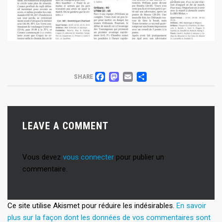
FACEBOOK
MASTODON
EMAIL
PARTAGER
SHARE
LEAVE A COMMENT
Vous devez
vous connecter
pour publier un
commentaire.
Ce site utilise Akismet pour réduire les indésirables.
En savoir
plus sur la façon dont les données de vos commentaires sont