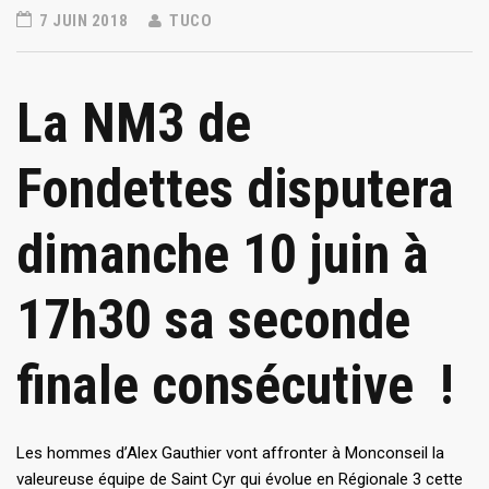
7 JUIN 2018
TUCO
La NM3 de
Fondettes disputera
dimanche 10 juin à
17h30 sa seconde
finale consécutive !
Les hommes d’Alex Gauthier vont affronter à Monconseil la
valeureuse équipe de Saint Cyr qui évolue en Régionale 3 cette