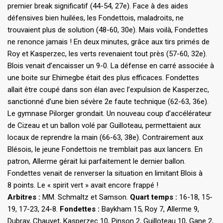
premier break significatif (44-54, 27e). Face à des aides
défensives bien huilées, les Fondettois, maladroits, ne
trouvaient plus de solution (48-60, 30e). Mais voilà, Fondettes
ne renonce jamais ! En deux minutes, grâce aux tirs primés de
Roy et Kasperzec, les verts revenaient tout près (57-60, 32e).
Blois venait d’encaisser un 9-0. La défense en carré associée à
une boite sur Ehimegbe était des plus efficaces. Fondettes
allait être coupé dans son élan avec l’expulsion de Kasperzec,
sanctionné d’une bien sévère 2e faute technique (62-63, 36e).
Le gymnase Pilorger grondait. Un nouveau coup d’accélérateur
de Cizeau et un ballon volé par Guilloteau, permettaient aux
locaux de reprendre la main (66-63, 38e). Contrairement aux
Blésois, le jeune Fondettois ne tremblait pas aux lancers. En
patron, Allerme gérait lui parfaitement le dernier ballon.
Fondettes venait de renverser la situation en limitant Blois à
8 points. Le « spirit vert » avait encore frappé !
Arbitres :
MM. Schmaltz et Samson.
Quart temps :
16-18, 15-
19, 17-23, 24-8.
Fondettes :
Baykham 15, Roy 7, Allerme 9,
Dubray, Chauvet, Kasperzec 10, Pinson 2, Guilloteau 10, Gane 2,