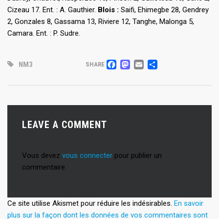
Cizeau 17. Ent. : A. Gauthier.
Blois :
Saifi, Ehimegbe 28, Gendrey
2, Gonzales 8, Gassama 13, Riviere 12, Tanghe, Malonga 5,
Camara. Ent. : P. Sudre.
FACEBOOK
MASTODON
EMAIL
PARTAGE
NM3
SHARE
LEAVE A COMMENT
Vous devez
vous connecter
pour publier un
commentaire.
Ce site utilise Akismet pour réduire les indésirables.
En savoir
plus sur la façon dont les données de vos commentaires sont