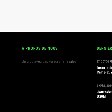
A PROPOS DE NOUS
DERNIE
Un club avec des valeurs familiales
27 OCTOBRE
Inscript
Camp 20
6 AVRIL 202
Journées
U20M