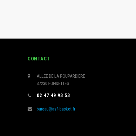
CONTACT
ALLEE DE LA POUPARDIERE
37230 FONDETTES
s
02 47 49 93 53
bureau@asf-basket.fr