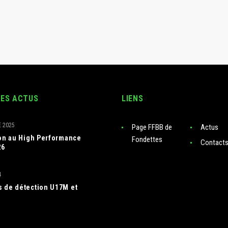
RES ACTUS
LIENS
 2025
Page FFBB de
Actus
ion au High Performance
Fondettes
Contact
26
4
 de détection U17M et