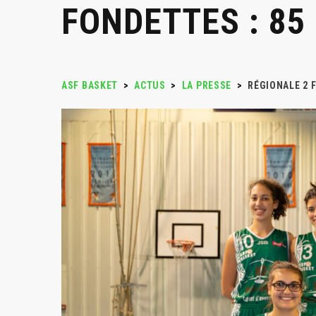
FONDETTES : 85
ASF BASKET
>
ACTUS
>
LA PRESSE
>
RÉGIONALE 2 F