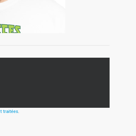
 traitées
.