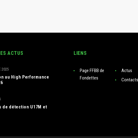
RES ACTUS
LIENS
 2025
Page FFBB de
Actus
ion au High Performance
Fondettes
Contact
26
4
 de détection U17M et