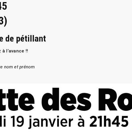
45
3)
e de pétillant
 à l’avance !!
re nom et prénom