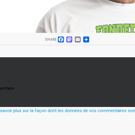
FACEBOOK
MASTODON
EMAIL
PARTAGER
SHARE
entaire.
 savoir plus sur la façon dont les données de vos commentaires sont