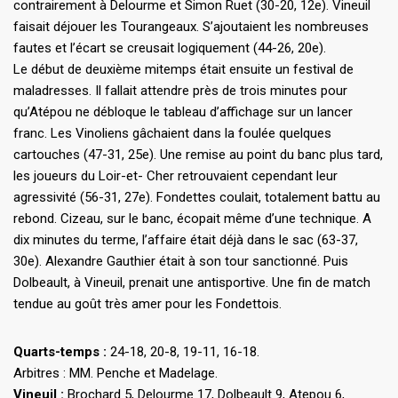
contrairement à Delourme et Simon Ruet (30-20, 12e). Vineuil
faisait déjouer les Tourangeaux. S’ajoutaient les nombreuses
fautes et l’écart se creusait logiquement (44-26, 20e).
Le début de deuxième mitemps était ensuite un festival de
maladresses. Il fallait attendre près de trois minutes pour
qu’Atépou ne débloque le tableau d’affichage sur un lancer
franc. Les Vinoliens gâchaient dans la foulée quelques
cartouches (47-31, 25e). Une remise au point du banc plus tard,
les joueurs du Loir-et- Cher retrouvaient cependant leur
agressivité (56-31, 27e). Fondettes coulait, totalement battu au
rebond. Cizeau, sur le banc, écopait même d’une technique. A
dix minutes du terme, l’affaire était déjà dans le sac (63-37,
30e). Alexandre Gauthier était à son tour sanctionné. Puis
Dolbeault, à Vineuil, prenait une antisportive. Une fin de match
tendue au goût très amer pour les Fondettois.
Quarts-temps :
24-18, 20-8, 19-11, 16-18.
Arbitres : MM. Penche et Madelage.
Vineuil :
Brochard 5, Delourme 17, Dolbeault 9, Atepou 6,