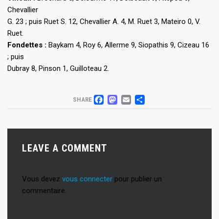
Chevallier
G. 23 ; puis Ruet S. 12, Chevallier A. 4, M. Ruet 3, Mateiro 0, V.
Ruet.
Fondettes :
Baykam 4, Roy 6, Allerme 9, Siopathis 9, Cizeau 16
; puis
Dubray 8, Pinson 1, Guilloteau 2.
FACEBOOK
MASTODON
EMAIL
PARTAGER
SHARE
LEAVE A COMMENT
Vous devez
vous connecter
pour publier un
commentaire.