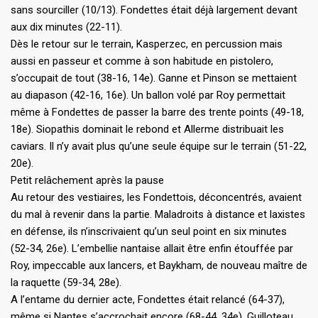
sans sourciller (10/13). Fondettes était déjà largement devant
aux dix minutes (22-11).
Dès le retour sur le terrain, Kasperzec, en percussion mais
aussi en passeur et comme à son habitude en pistolero,
s’occupait de tout (38-16, 14e). Ganne et Pinson se mettaient
au diapason (42-16, 16e). Un ballon volé par Roy permettait
même à Fondettes de passer la barre des trente points (49-18,
18e). Siopathis dominait le rebond et Allerme distribuait les
caviars. Il n’y avait plus qu’une seule équipe sur le terrain (51-22,
20e).
Petit relâchement après la pause
Au retour des vestiaires, les Fondettois, déconcentrés, avaient
du mal à revenir dans la partie. Maladroits à distance et laxistes
en défense, ils n’inscrivaient qu’un seul point en six minutes
(52-34, 26e). L’embellie nantaise allait être enfin étouffée par
Roy, impeccable aux lancers, et Baykham, de nouveau maître de
la raquette (59-34, 28e).
A l’entame du dernier acte, Fondettes était relancé (64-37),
même si Nantes s’accrochait encore (68-44, 34e). Guilloteau,