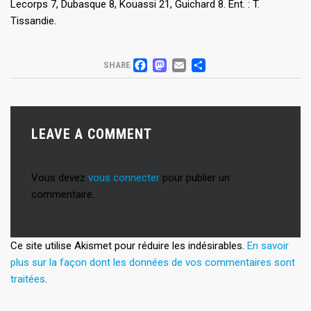
Lecorps 7, Dubasque 8, Kouassi 21, Guichard 8. Ent. : T.
Tissandie.
FACEBOOK
MASTODON
EMAIL
PARTAGER
SHARE
LEAVE A COMMENT
Vous devez
vous connecter
pour publier un
commentaire.
Ce site utilise Akismet pour réduire les indésirables.
En savoir
plus sur la façon dont les données de vos commentaires sont
traitées
.