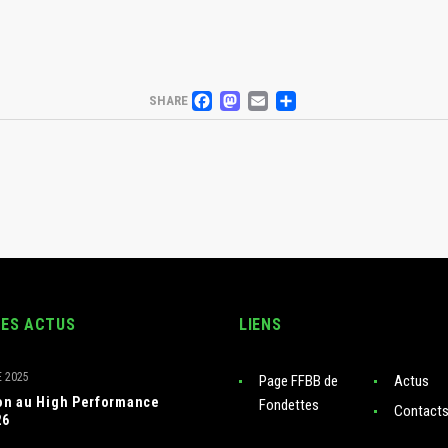
FACEBOOK
MASTODON
EMAIL
PARTAGER
SHARE
RES ACTUS
LIENS
 2025
Page FFBB de
Actus
ion au High Performance
Fondettes
Contact
26