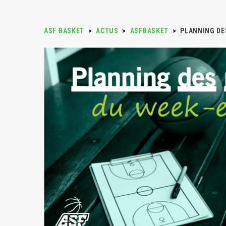
ASF BASKET
>
ACTUS
>
ASFBASKET
>
PLANNING DES