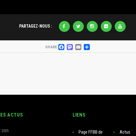
FACEBOOK
MASTODON
EMAIL
PARTAGER
SHARE
RES ACTUS
LIENS
 2025
Page FFBB de
Actus