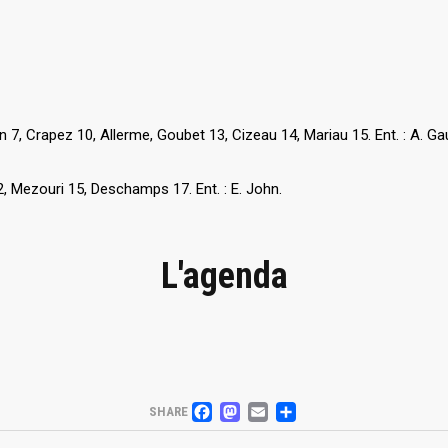
n 7, Crapez 10, Allerme, Goubet 13, Cizeau 14, Mariau 15. Ent. : A. Gau
2, Mezouri 15, Deschamps 17. Ent. : E. John.
L'agenda
FACEBOOK
MASTODON
EMAIL
PARTAGER
SHARE