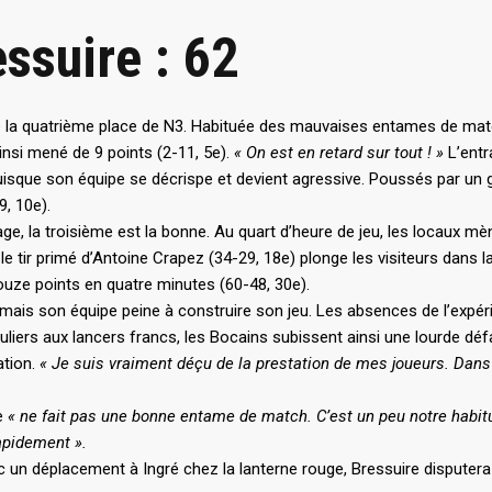
ssuire : 62
e la quatrième place de N3. Habituée des mauvaises entames de match
insi mené de 9 points (2-11, 5e).
« On est en retard sur tout ! »
L’ent
sque son équipe se décrispe et devient agressive. Poussés par un gy
, 10e).
ge, la troisième est la bonne. Au quart d’heure de jeu, les locaux m
e tir primé d’Antoine Crapez (34-29, 18e) plonge les visiteurs dans l
ouze points en quatre minutes (60-48, 30e).
ts mais son équipe peine à construire son jeu. Les absences de l’exp
guliers aux lancers francs, les Bocains subissent ainsi une lourde dé
tion.
« Je suis vraiment déçu de la prestation de mes joueurs. Dans l
pe
« ne fait pas une bonne entame de match. C’est un peu notre habitu
rapidement ».
ec un déplacement à Ingré chez la lanterne rouge, Bressuire dispute