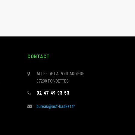
CONTACT
ALLEE DE LA POUPARDIERE
37230 FONDETTES
s
02 47 49 93 53
bureau@asf-basket.fr