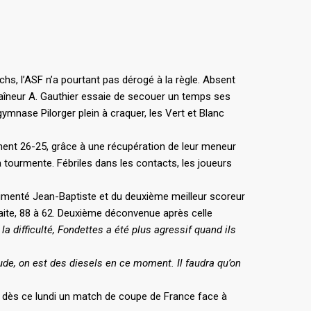
s, l’ASF n’a pourtant pas dérogé à la règle. Absent
raîneur A. Gauthier essaie de secouer un temps ses
mnase Pilorger plein à craquer, les Vert et Blanc
ènent 26-25, grâce à une récupération de leur meneur
a tourmente. Fébriles dans les contacts, les joueurs
érimenté Jean-Baptiste et du deuxième meilleur scoreur
faite, 88 à 62. Deuxième déconvenue après celle
a difficulté, Fondettes a été plus agressif quand ils
de, on est des diesels en ce moment. Il faudra qu’on
ra dès ce lundi un match de coupe de France face à