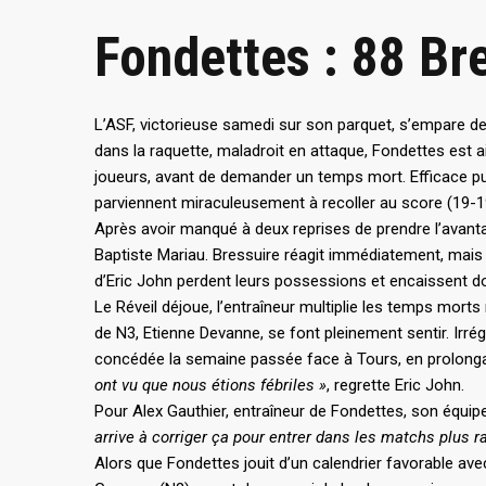
Fondettes : 88 Bre
L’ASF, victorieuse samedi sur son parquet, s’empare d
dans la raquette, maladroit en attaque, Fondettes est a
joueurs, avant de demander un temps mort. Efficace pui
parviennent miraculeusement à recoller au score (19-19
Après avoir manqué à deux reprises de prendre l’avanta
Baptiste Mariau. Bressuire réagit immédiatement, mais l
d’Eric John perdent leurs possessions et encaissent d
Le Réveil déjoue, l’entraîneur multiplie les temps mor
de N3, Etienne Devanne, se font pleinement sentir. Irré
concédée la semaine passée face à Tours, en prolonga
ont vu que nous étions fébriles »
, regrette Eric John.
Pour Alex Gauthier, entraîneur de Fondettes, son équi
arrive à corriger ça pour entrer dans les matchs plus 
Alors que Fondettes jouit d’un calendrier favorable av