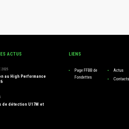
RES ACTUS
LIENS
 2025
Page FFBB de
Actus
ion au High Performance
Fondettes
Contact
26
4
 de détection U17M et