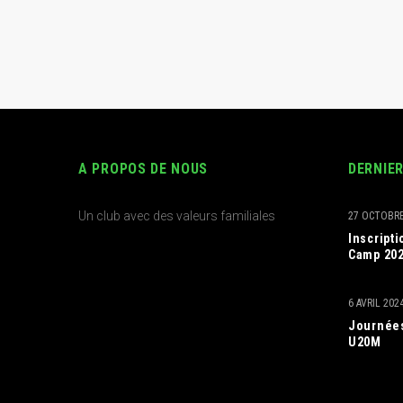
A PROPOS DE NOUS
DERNIE
Un club avec des valeurs familiales
27 OCTOBRE
Inscript
Camp 20
6 AVRIL 202
Journées
U20M