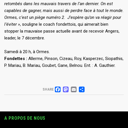
retombés dans les mauvais travers de l’an dernier. On est
capables de gagner, mais aussi de perdre face à tout le monde.
Ormes, c’est un piège numéro 2. J’espère qu’on va réagir pour
l’éviter »
,
souligne le coach fondettois, qui aimerait bien
stopper la mauvaise passe actuelle avant de recevoir Angers,
leader, le 7 décembre.
Samedi à 20 h, à Ormes.
Fondettes :
Allerme, Pinson, Cizeau, Roy, Kasperzec, Siopathis,
P. Mariau, B. Mariau, Goubet, Gane, Belnou. Ent. : A. Gauthier.
FACEBOOK
MASTODON
EMAIL
PARTAGER
SHARE
A PROPOS DE NOUS