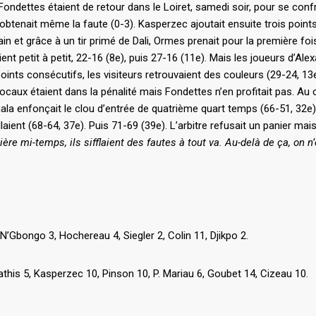
 Fondettes étaient de retour dans le Loiret, samedi soir, pour se con
 obtenait même la faute (0-3). Kasperzec ajoutait ensuite trois poin
in et grâce à un tir primé de Dali, Ormes prenait pour la première foi
nt petit à petit, 22-16 (8e), puis 27-16 (11e). Mais les joueurs d’Ale
oints consécutifs, les visiteurs retrouvaient des couleurs (29-24, 13e
locaux étaient dans la pénalité mais Fondettes n’en profitait pas. Au c
agala enfonçait le clou d’entrée de quatrième quart temps (66-51, 32e
llaient (68-64, 37e). Puis 71-69 (39e). L’arbitre refusait un panier mai
ère mi-temps, ils sifflaient des fautes à tout va. Au-delà de ça, on n
, N’Gbongo 3, Hochereau 4, Siegler 2, Colin 11, Djikpo 2.
athis 5, Kasperzec 10, Pinson 10, P. Mariau 6, Goubet 14, Cizeau 10.