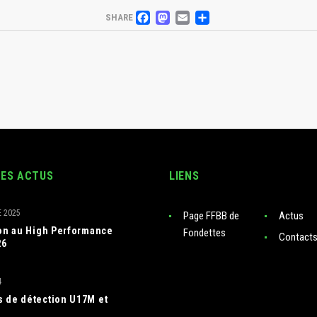
FACEBOOK
MASTODON
EMAIL
PARTAGER
SHARE
RES ACTUS
LIENS
 2025
Page FFBB de
Actus
ion au High Performance
Fondettes
Contact
26
4
 de détection U17M et