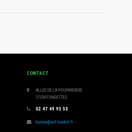
CONTACT
ALLEE DE LA POUPARDIERE
37230 FONDETTES
s
02 47 49 93 53
bureau@asf-basket.fr