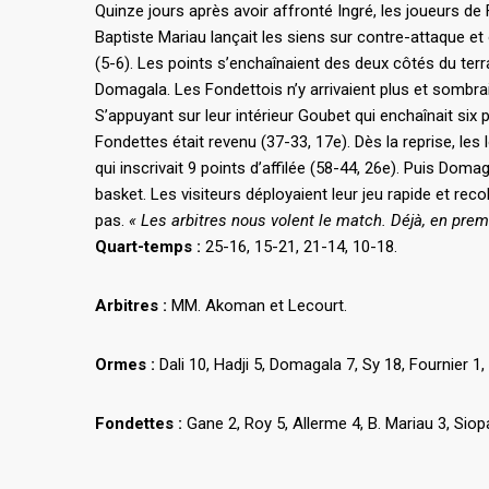
Quinze jours après avoir affronté Ingré, les joueurs de
Baptiste Mariau lançait les siens sur contre-attaque et
(5-6). Les points s’enchaînaient des deux côtés du terra
Domagala. Les Fondettois n’y arrivaient plus et sombraie
S’appuyant sur leur intérieur Goubet qui enchaînait six p
Fondettes était revenu (37-33, 17e). Dès la reprise, les 
qui inscrivait 9 points d’affilée (58-44, 26e). Puis Dom
basket. Les visiteurs déployaient leur jeu rapide et reco
pas.
« Les arbitres nous volent le match. Déjà, en premi
Quart-temps :
25-16, 15-21, 21-14, 10-18.
Arbitres :
MM. Akoman et Lecourt.
Ormes :
Dali 10, Hadji 5, Domagala 7, Sy 18, Fournier 1
Fondettes :
Gane 2, Roy 5, Allerme 4, B. Mariau 3, Siop