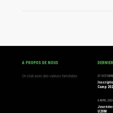
A PROPOS DE NOUS
DERNIE
Un club avec des valeurs familiales
27 OCTOBRE
Inscript
Camp 20
6 AVRIL 202
Journées
U20M