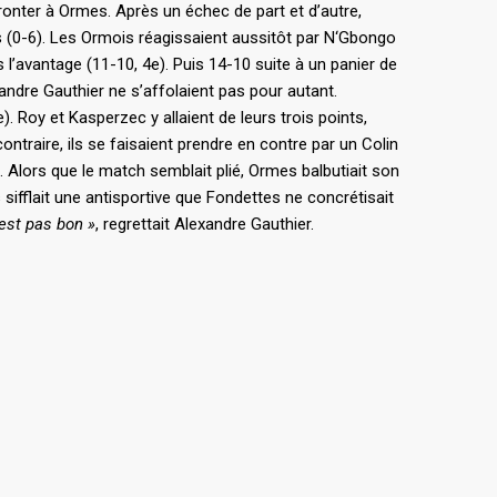
fronter à Ormes. Après un échec de part et d’autre,
ts (0-6). Les Ormois réagissaient aussitôt par N‘Gbongo
s l’avantage (11-10, 4e). Puis 14-10 suite à un panier de
xandre Gauthier ne s’affolaient pas pour autant.
). Roy et Kasperzec y allaient de leurs trois points,
ontraire, ils se faisaient prendre en contre par un Colin
). Alors que le match semblait plié, Ormes balbutiait son
s sifflait une antisportive que Fondettes ne concrétisait
’est pas bon »
, regrettait Alexandre Gauthier.