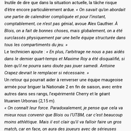
Inutile de dire que dans la situation actuelle, la tâche risque
d’être encore particulièrement ardue.
« On savait qu’on abordait
une partie de calendrier compliquée et pour l’instant,
comptablement, ce n’est pas génial
, avoue Alex Gauthier.
À
Blois, on a fait de bonnes choses, mais globalement, on a été
surclassés physiquement par une belle équipe structurée dans
tous les compartiments du jeu. »
Le technicien ajoute :
« En plus, l’arbitrage ne nous a pas aidés
dans le dernier quart-temps et Maxime Roy a été disqualifié, si
bien qu’il ne pourra sans doute pas jouer samedi. Antoine
Crapez devrait le remplacer si nécessaire. »
Un retour qui pourrait aider à renverser une équipe maugeoise
armée pour briguer la Nationale 2 en fin de saison, avec entre
autres dans ses rangs, l’expérimenté Cherry et le géant
lituanien Urbonas (2,15 m).
« On connaît leur force. Paradoxalement, je pense que cela va
mieux nous convenir que Blois ou l’UTBM, car c’est beaucoup
moins athlétique. Mais il est clair qu’il va falloir faire un gros
match, car en face, on aura des joueurs avec de sérieuses