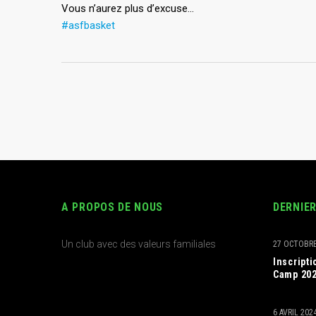
Vous n’aurez plus d’excuse…
#asfbasket
A PROPOS DE NOUS
DERNIE
Un club avec des valeurs familiales
27 OCTOBRE
Inscript
Camp 20
6 AVRIL 202