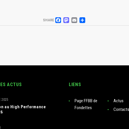
FACEBOOK
MASTODON
EMAIL
PARTAGER
SHARE
RES ACTUS
LIENS
 2025
Page FFBB de
Actus
ion au High Performance
Fondettes
Contact
26
4