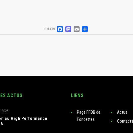
FACEBOOK
MASTODON
EMAIL
PARTAGER
SHARE
RES ACTUS
LIENS
 2025
Page FFBB de
Actus
ion au High Performance
Fondettes
Contact
26