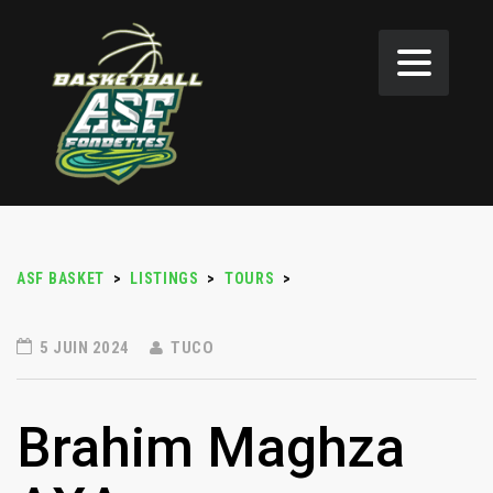
ASF BASKET
>
LISTINGS
>
TOURS
>
5 JUIN 2024
TUCO
Brahim Maghza