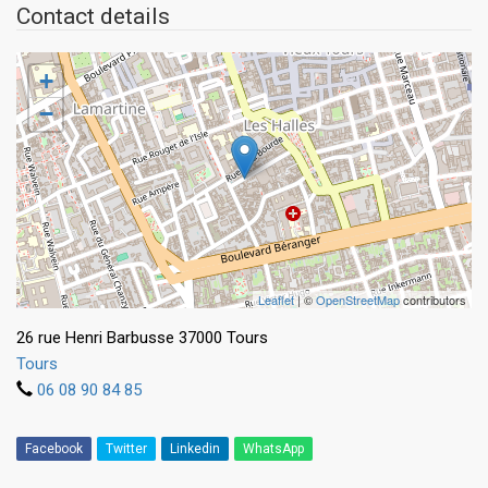
Contact details
+
−
Leaflet
| ©
OpenStreetMap
contributors
26 rue Henri Barbusse 37000 Tours
Tours
06 08 90 84 85
Facebook
Twitter
Linkedin
WhatsApp