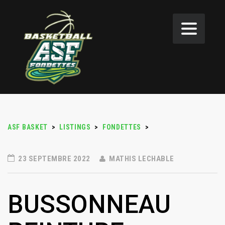
ASF BASKET
>
LISTINGS
>
FONDETTES
>
23 SEPTEMBRE 2022
MATHIS LECHABLE
BUSSONNEAU