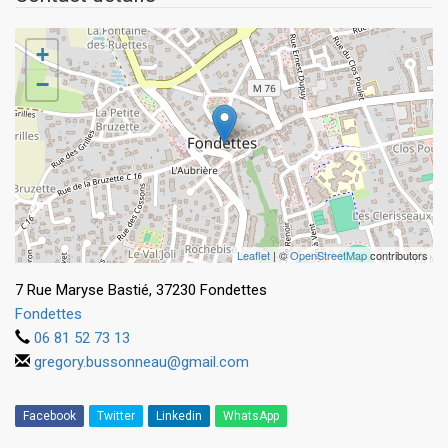
+
−
Leaflet
| ©
OpenStreetMap
contributors
7 Rue Maryse Bastié, 37230 Fondettes
Fondettes
06 81 52 73 13
gregory.bussonneau@gmail.com
Facebook
Twitter
Linkedin
WhatsApp