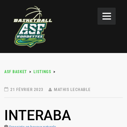
ASF BASKET
>
LISTINGS
>
21 FÉVRIER 2023
MATHIS LECHABLE
INTERABA
Grossiste en boyaux naturels