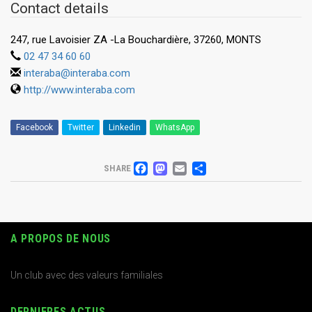
Contact details
247, rue Lavoisier ZA -La Bouchardière, 37260, MONTS
02 47 34 60 60
interaba@interaba.com
http://www.interaba.com
Facebook
Twitter
Linkedin
WhatsApp
FACEBOOK
MASTODON
EMAIL
PARTAGER
SHARE
A PROPOS DE NOUS
Un club avec des valeurs familiales
DERNIERES ACTUS