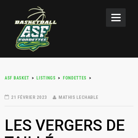
ASF BASKET
>
LISTINGS
>
FONDETTES
>
21 FÉVRIER 2023
MATHIS LECHABLE
LES VERGERS DE