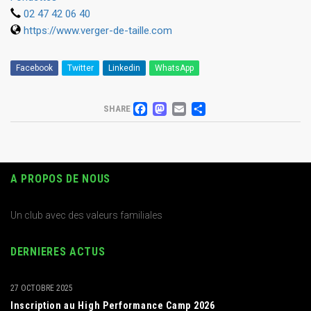
02 47 42 06 40
https://www.verger-de-taille.com
Facebook
Twitter
Linkedin
WhatsApp
FACEBOOK
MASTODON
EMAIL
PARTAGER
SHARE
A PROPOS DE NOUS
Un club avec des valeurs familiales
DERNIERES ACTUS
27 OCTOBRE 2025
Inscription au High Performance Camp 2026