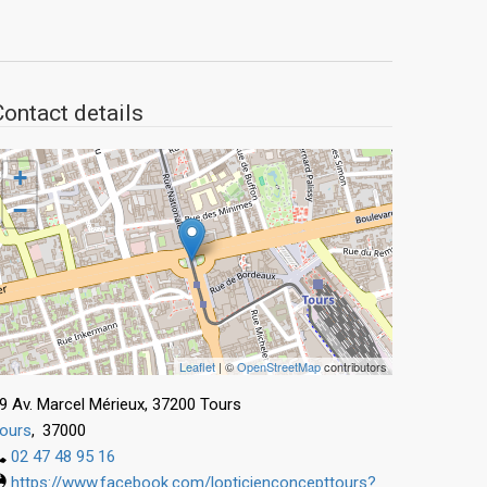
Contact details
+
−
Leaflet
| ©
OpenStreetMap
contributors
9 Av. Marcel Mérieux, 37200 Tours
ours
,
37000
02 47 48 95 16
https://www.facebook.com/lopticienconcepttours?