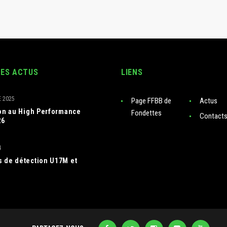
RES ACTUS
LIENS
 2025
Page FFBB de
Actus
ion au High Performance
Fondettes
Contact
26
4
 de détection U17M et