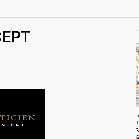
CEPT
5
T