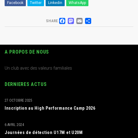
Facebook
Twitter
Linkedin
WhatsApp
FACEBOOK
MASTODON
EMAIL
PARTAGER
SHARE
A PROPOS DE NOUS
Un club avec des valeurs familiales
DERNIERES ACTUS
27 OCTOBRE 2025
Inscription au High Performance Camp 2026
6 AVRIL 2024
Journées de détection U17M et U20M