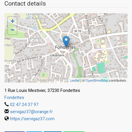
Contact details
+
−
Leaflet
| ©
OpenStreetMap
contributors
1 Rue Louis Mestivier, 37230 Fondettes
Fondettes
02 47 24 37 97
servigaz37@orange.fr
https://servigaz37.com