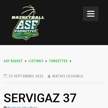
ASF BASKET
>
LISTINGS
>
FONDETTES
>
23 SEPTEMBRE 2022
MATHIS LECHABLE
SERVIGAZ 37
Plomberie/Chaufferie