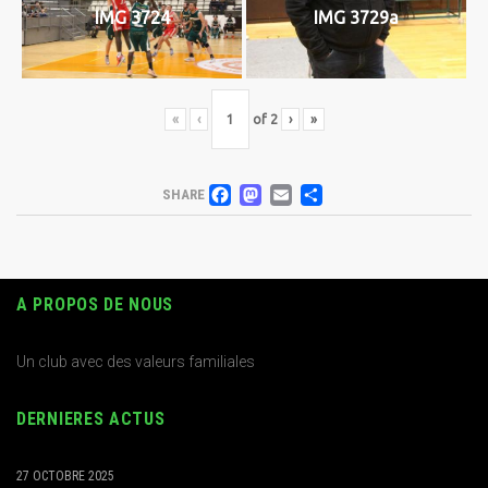
IMG 3724
IMG 3729a
«
‹
of
2
›
»
FACEBOOK
MASTODON
EMAIL
PARTAGER
SHARE
A PROPOS DE NOUS
Un club avec des valeurs familiales
DERNIERES ACTUS
27 OCTOBRE 2025