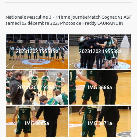
Nationale Masculine 3 - 11ème journéeMatch Cognac vs ASF
samedi 02 décembre 2023Photos de Freddy LAURANDIN
20231202 195519a
20231202 195538a
20231202 195925
IMG 3666a
IMG 3665a
IMG 3671a