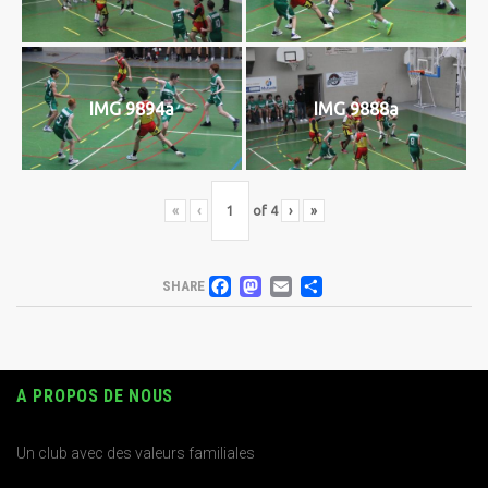
IMG 9894a
IMG 9888a
«
‹
of
4
›
»
FACEBOOK
MASTODON
EMAIL
PARTAGER
SHARE
A PROPOS DE NOUS
Un club avec des valeurs familiales